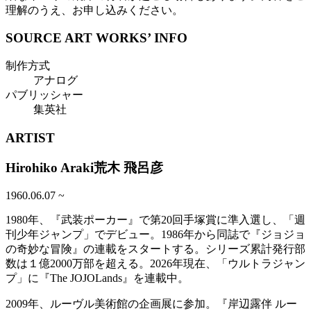
理解のうえ、お申し込みください。
SOURCE ART WORKS’ INFO
制作方式
アナログ
パブリッシャー
集英社
ARTIST
Hirohiko Araki
荒木 飛呂彦
1960.06.07
~
1980年、『武装ポーカー』で第20回手塚賞に準入選し、「週
刊少年ジャンプ」でデビュー。1986年から同誌で『ジョジョ
の奇妙な冒険』の連載をスタートする。シリーズ累計発行部
数は１億2000万部を超える。2026年現在、「ウルトラジャン
プ」に『The JOJOLands』を連載中。
2009年、ルーヴル美術館の企画展に参加。『岸辺露伴 ルー