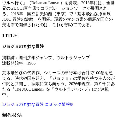
ヴルへ行く』（Rohan au Louvre）を発表。2013年には、全世
界のGUCCI直営店でコラボレーションワークが展開され
る。2018年、国立新美術館（東京）で「荒木飛呂彦原画展
JOJO 冒険の波紋」を開催。現役のマンガ家の個展が国立の
美術館で開催されたのは、これが初めてである。
TITLE
ジョジョの奇妙な冒険
掲載誌：
週刊少年ジャンプ、ウルトラジャンプ
連載開始年：
1986
荒木飛呂彦の代表作。シリーズの単行本は合計で100巻を超
える。時代や国を超え、「ジョジョ」の愛称を持つ主人公が
仲間と共闘し、宿敵に立ち向かう。2026年現在、第９部にあ
たる『The JOJOLands』を「ウルトラジャンプ」にて連載
中。
ジョジョの奇妙な冒険
コミック情報
制作技法