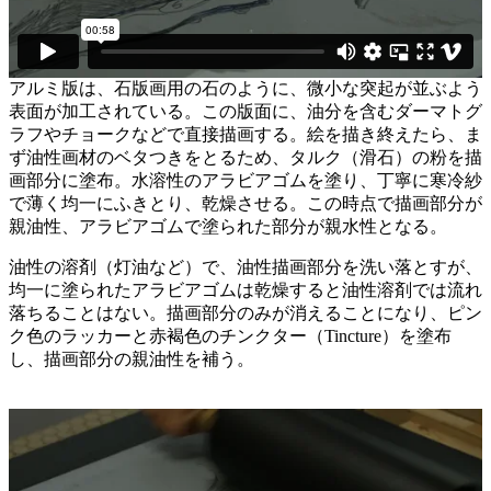
アルミ版は、石版画用の石のように、微小な突起が並ぶよう
表面が加工されている。この版面に、油分を含むダーマトグ
ラフやチョークなどで直接描画する。絵を描き終えたら、ま
ず油性画材のベタつきをとるため、タルク（滑石）の粉を描
画部分に塗布。水溶性のアラビアゴムを塗り、丁寧に寒冷紗
で薄く均一にふきとり、乾燥させる。この時点で描画部分が
親油性、アラビアゴムで塗られた部分が親水性となる。
油性の溶剤（灯油など）で、油性描画部分を洗い落とすが、
均一に塗られたアラビアゴムは乾燥すると油性溶剤では流れ
落ちることはない。描画部分のみが消えることになり、ピン
ク色のラッカーと赤褐色のチンクター（Tincture）を塗布
し、描画部分の親油性を補う。