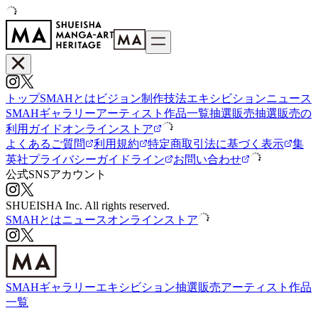
トップ
SMAHとは
ビジョン
制作技法
エキシビション
ニュース
SMAHギャラリー
アーティスト
作品一覧
抽選販売
抽選販売の
利用ガイド
オンラインストア
よくあるご質問
利用規約
特定商取引法に基づく表示
集
英社プライバシーガイドライン
お問い合わせ
公式SNSアカウント
SHUEISHA Inc. All rights reserved.
SMAHとは
ニュース
オンラインストア
SMAHギャラリー
エキシビション
抽選販売
アーティスト
作品
一覧