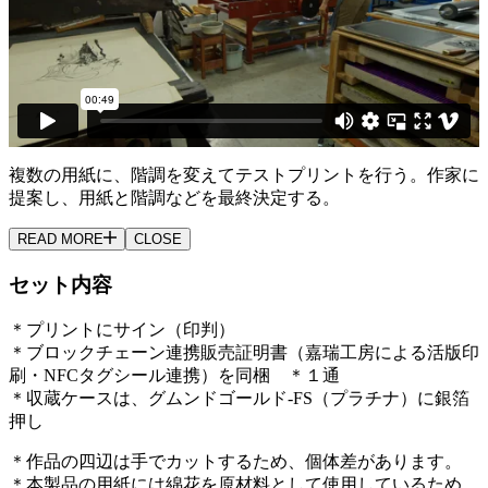
複数の用紙に、階調を変えてテストプリントを行う。作家に
提案し、用紙と階調などを最終決定する。
READ MORE
CLOSE
セット内容
＊プリントにサイン（印判）
＊ブロックチェーン連携販売証明書（嘉瑞工房による活版印
刷・NFCタグシール連携）を同梱 ＊１通
＊収蔵ケースは、グムンドゴールド-FS（プラチナ）に銀箔
押し
＊作品の四辺は手でカットするため、個体差があります。
＊本製品の用紙には綿花を原材料として使用しているため、