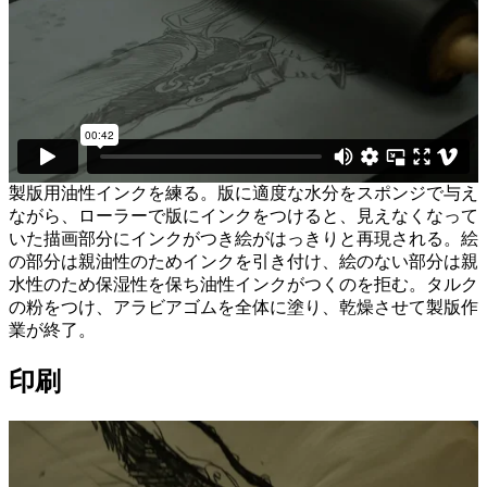
製版用油性インクを練る。版に適度な水分をスポンジで与え
ながら、ローラーで版にインクをつけると、見えなくなって
いた描画部分にインクがつき絵がはっきりと再現される。絵
の部分は親油性のためインクを引き付け、絵のない部分は親
水性のため保湿性を保ち油性インクがつくのを拒む。タルク
の粉をつけ、アラビアゴムを全体に塗り、乾燥させて製版作
業が終了。
印刷