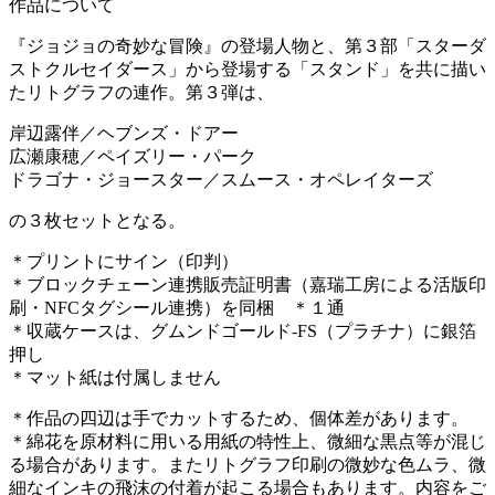
作品について
『ジョジョの奇妙な冒険』の登場人物と、第３部「スターダ
ストクルセイダース」から登場する「スタンド」を共に描い
たリトグラフの連作。第３弾は、
岸辺露伴／ヘブンズ・ドアー
広瀬康穂／ペイズリー・パーク
ドラゴナ・ジョースター／スムース・オペレイターズ
の３枚セットとなる。
＊プリントにサイン（印判）
＊ブロックチェーン連携販売証明書（嘉瑞工房による活版印
刷・NFCタグシール連携）を同梱 ＊１通
＊収蔵ケースは、グムンドゴールド-FS（プラチナ）に銀箔
押し
＊マット紙は付属しません
＊作品の四辺は手でカットするため、個体差があります。
＊綿花を原材料に用いる用紙の特性上、微細な黒点等が混じ
る場合があります。またリトグラフ印刷の微妙な色ムラ、微
細なインキの飛沫の付着が起こる場合もあります。内容をご