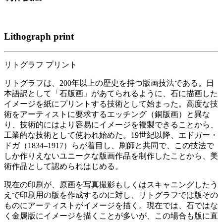
Lithograph print
リトグラフ プリント
リトグラフは、200年以上の歴史を持つ版画技法である。日
本語訳として「石版画」があてられるように、石に描画した
イメージを紙にプリントする技術として始まった。高度な技
術をアーティストに要求するエッチング（銅版画）と異な
り、技術的にはより容易にイメージを複製できることから、
工業的な技術として使われ始めた。19世紀以降、エドガー・
ドガ（1834–1917）らが着目し、刷師と共同で、この技法で
しか作りえないユニークな版画作品を制作したことから、美
術作品として認められはじめる。
現在の印刷が、原画を写真撮影もしくはスキャニングしたう
えで印刷用の版を作成するのに対し、リトグラフでは版その
ものにアーティストがイメージを描く。現在では、石ではな
く金属版にイメージを描くことが多いが、この場合も版に直