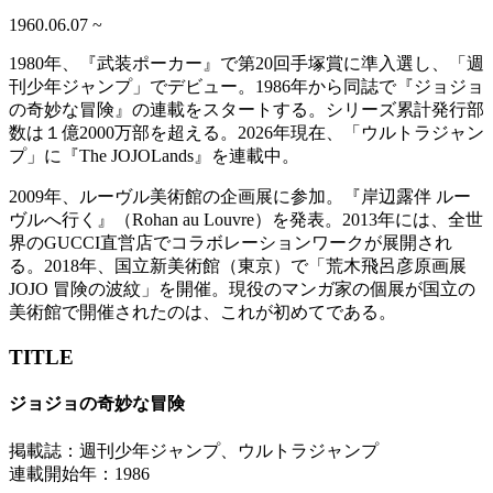
1960.06.07
~
1980年、『武装ポーカー』で第20回手塚賞に準入選し、「週
刊少年ジャンプ」でデビュー。1986年から同誌で『ジョジョ
の奇妙な冒険』の連載をスタートする。シリーズ累計発行部
数は１億2000万部を超える。2026年現在、「ウルトラジャン
プ」に『The JOJOLands』を連載中。
2009年、ルーヴル美術館の企画展に参加。『岸辺露伴 ルー
ヴルへ行く』（Rohan au Louvre）を発表。2013年には、全世
界のGUCCI直営店でコラボレーションワークが展開され
る。2018年、国立新美術館（東京）で「荒木飛呂彦原画展
JOJO 冒険の波紋」を開催。現役のマンガ家の個展が国立の
美術館で開催されたのは、これが初めてである。
TITLE
ジョジョの奇妙な冒険
掲載誌：
週刊少年ジャンプ、ウルトラジャンプ
連載開始年：
1986