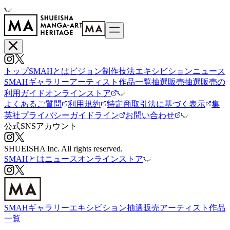
トップ
SMAHとは
ビジョン
制作技法
エキシビション
ニュース
SMAHギャラリー
アーティスト
作品一覧
抽選販売
抽選販売の
利用ガイド
オンラインストア
よくあるご質問
利用規約
特定商取引法に基づく表示
集
英社プライバシーガイドライン
お問い合わせ
公式SNSアカウント
SHUEISHA Inc. All rights reserved.
SMAHとは
ニュース
オンラインストア
SMAHギャラリー
エキシビション
抽選販売
アーティスト
作品
一覧