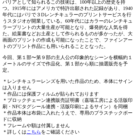
バリアとして知られるこの技術は、100年以上の歴史を持
つ。1915年にはアメリカで特許出願された記録があり、1940
年代にはパリで３Dレンチキュラーのプリントサービスを行
うスタジオが開業している。60年代にはカラーのレンチキュ
ラープリントの大量生産が可能となり、爆発的な人気を得
た。絵葉書などお土産として作られるものが多かったが、大
画面のプリントの作成も可能になったことで、ファインアー
トのプリント作品にも用いられることとなった。
今回、第１部〜第９部の主人公の印象的なシーンを横幅約１
メートルのサイズで作品化、第１部から順に抽選販売を予
定。
＊レンチキュラーレンズを用いた作品のため、本体にサイン
は入りません
＊作品には保護フィルムが貼られております
＊ブロックチェーン連携販売証明書（嘉瑞工房による活版印
刷・NFCタグシール連携・活版印刷によるサイン）を同梱
＊作品本体は布袋に入れたうえで、専用のプラスチックボー
ドに収納
＊フレームや額は付属しません
＊詳しくは
こちら
をご確認ください